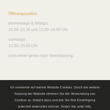
Öffnungszeiten
donnerstags & freitags:
10.30–13.30 und 15.00–18.00 Uhr
samstags:
10.30–15.00 Uhr
Und immer gerne nach Vereinbarung.
Ich verwende auf meiner Website Cookies. Durch die weitere
Empfehlungen
Nutzung der Website stimmen Sie der Verwendung von
Gäste-Apartement in Hilden
Cookies zu. Details dazu und wie Sie Ihre Einwilligung
jederzeit widerrufen können, finden Sie unter Info.
Design-Doctors