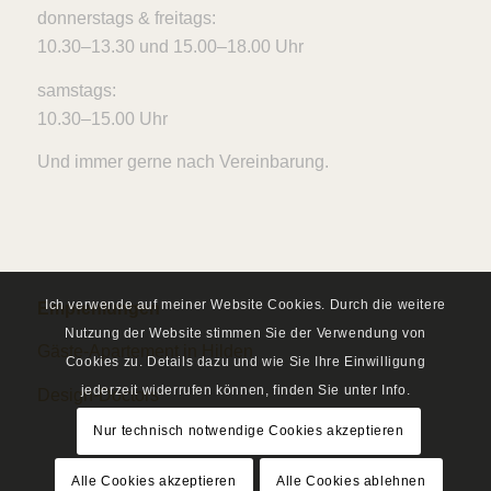
donnerstags & freitags:
10.30–13.30 und 15.00–18.00 Uhr
samstags:
10.30–15.00 Uhr
Und immer gerne nach Vereinbarung.
Ich verwende auf meiner Website Cookies. Durch die weitere
Empfehlungen
Nutzung der Website stimmen Sie der Verwendung von
Gäste-Apartement in Hilden
Cookies zu. Details dazu und wie Sie Ihre Einwilligung
jederzeit widerrufen können, finden Sie unter Info.
Design-Doctors
Nur technisch notwendige Cookies akzeptieren
Alle Cookies akzeptieren
Alle Cookies ablehnen