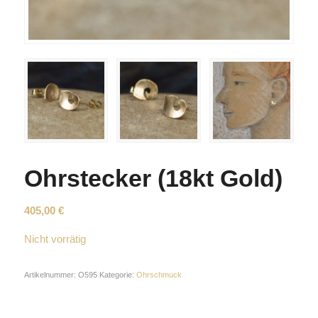
Ohrstecker (18kt Gold)
405,00
€
Nicht vorrätig
Artikelnummer:
O595
Kategorie:
Ohrschmuck