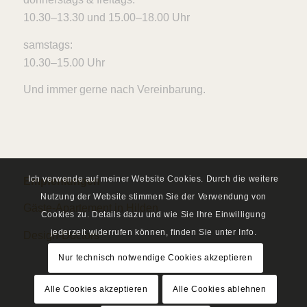
10.30–13.30 und 15.00–18.00 Uhr
samstags:
10.30–15.00 Uhr
Und immer gerne nach Vereinbarung.
Ich verwende auf meiner Website Cookies. Durch die weitere
Empfehlungen
Nutzung der Website stimmen Sie der Verwendung von
Gäste-Apartement in Hilden
Cookies zu. Details dazu und wie Sie Ihre Einwilligung
jederzeit widerrufen können, finden Sie unter Info.
Design-Doctors
Nur technisch notwendige Cookies akzeptieren
Alle Cookies akzeptieren
Alle Cookies ablehnen