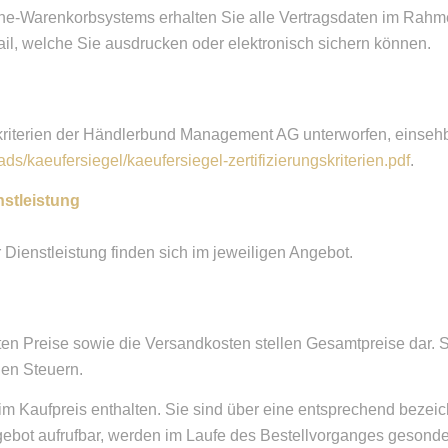
ne-Warenkorbsystems erhalten Sie alle Vertragsdaten im Rahm
ail, welche Sie ausdrucken oder elektronisch sichern können.
skriterien der Händlerbund Management AG unterworfen, einseh
s/kaeufersiegel/kaeufersiegel-zertifizierungskriterien.pdf
.
nstleistung
Dienstleistung finden sich im jeweiligen Angebot.
ten Preise sowie die Versandkosten stellen Gesamtpreise dar. S
den Steuern.
 im Kaufpreis enthalten. Sie sind über eine entsprechend bezeic
ngebot aufrufbar, werden im Laufe des Bestellvorganges gesond