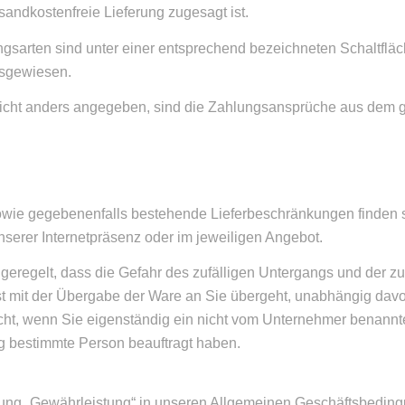
rsandkostenfreie Lieferung zugesagt ist.
gsarten sind unter einer entsprechend bezeichneten Schaltfläc
usgewiesen.
nicht anders angegeben, sind die Zahlungsansprüche aus dem g
sowie gegebenenfalls bestehende Lieferbeschränkungen finden s
serer Internetpräsenz oder im jeweiligen Angebot.
h geregelt, dass die Gefahr des zufälligen Untergangs und der z
t mit der Übergabe der Ware an Sie übergeht, unabhängig dav
lt nicht, wenn Sie eigenständig ein nicht vom Unternehmer benan
g bestimmte Person beauftragt haben.
ung „Gewährleistung“ in unseren Allgemeinen Geschäftsbedingun